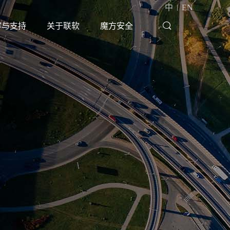
|
中
EN
容与支持
关于联软
魔方安全
|
