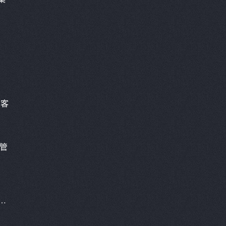
为客
化管