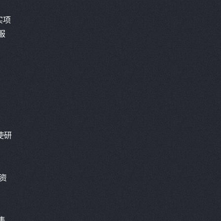
实项
服
使研
资
集